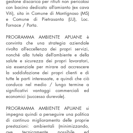
gestone discarica per rifiuti non pericolosi
con bacino dedicato all’amianto (ex cava
Viti), sita in Comune di Montignoso (MS)
e Comune di Pietrasanta (LU), Loc.
Fornace / Porta.
PROGRAMMA AMBIENTE APUANE è
convinta che una strategia aziendale
rivolta all’eccellenza dei propri servizi,
nonché alla tutela dell’ambiente e della
salute e sicurezza dei propri lavoratori,
sia essenziale per mirare ad accrescere
la soddisfazione dei propri clienti e di
tutte le parti interessate, e quindi che ciò
conduca nel medio / lungo termine a
significativi vantaggi commerciali ed
economici (successo durevole).
PROGRAMMA AMBIENTE APUANE si
impegna quindi a perseguire una politica
di continuo miglioramento delle proprie
prestazioni: ambientali (minimizzando,
ove tecnicamente possibile ed