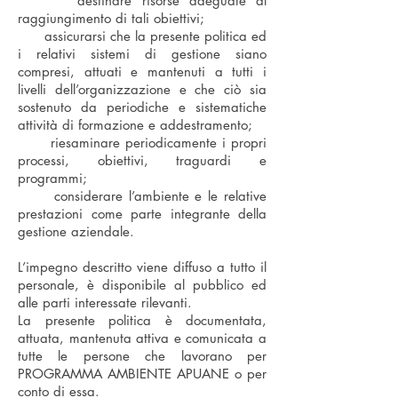
destinare risorse adeguate al
raggiungimento di tali obiettivi;
assicurarsi che la presente politica ed
i relativi sistemi di gestione siano
compresi, attuati e mantenuti a tutti i
livelli dell’organizzazione e che ciò sia
sostenuto da periodiche e sistematiche
attività di formazione e addestramento;
riesaminare periodicamente i propri
processi, obiettivi, traguardi e
programmi;
considerare l’ambiente e le relative
prestazioni come parte integrante della
gestione aziendale.
L’impegno descritto viene diffuso a tutto il
personale, è disponibile al pubblico ed
alle parti interessate rilevanti.
La presente politica è documentata,
attuata, mantenuta attiva e comunicata a
tutte le persone che lavorano per
PROGRAMMA AMBIENTE APUANE o per
conto di essa.