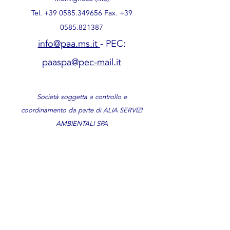
Tel.
+39 0585.349656
Fax.
+39
0585.821387
info@paa.ms.it
- PEC:
paaspa@pec-mail.it
Società soggetta a controllo e
coordinamento da parte di ALIA SERVIZI
AMBIENTALI SPA
P.Iva
00710250457
| CF:
00072670458
Privacy Policy
Cookie