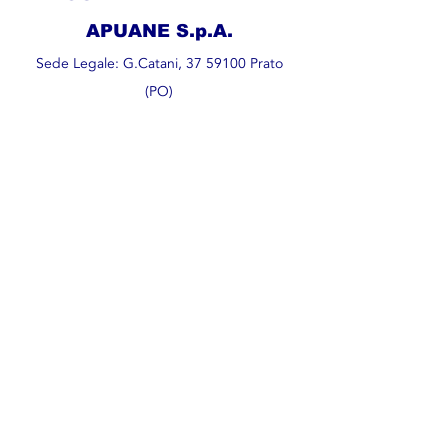
APUANE S.p.A.
Sede Legale: G.Catani,
37 59100
Prato
(PO)
Impianto: Via N. Garbuio,
105 54038
Montignoso (MS)
Tel.
+39 0585.349656
Fax.
+39
0585.821387
info@paa.ms.it
- PEC:
paaspa@pec-mail.it
Società soggetta a controllo e
coordinamento da parte di ALIA SERVIZI
AMBIENTALI SPA
P.Iva
00710250457
| CF:
00072670458