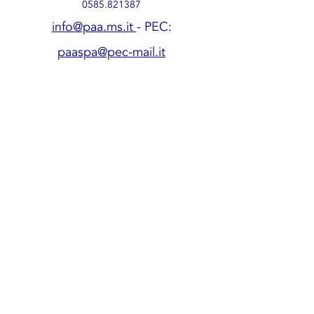
0585.821387
info@paa.ms.it
- PEC:
paaspa@pec-mail.it
Società soggetta a controllo e
coordinamento da parte di ALIA SERVIZI
AMBIENTALI SPA
P.Iva
00710250457
| CF:
00072670458
Privacy Policy
Cookie